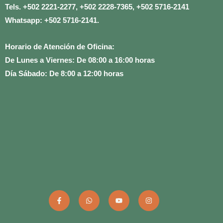
Tels. +502 2221-2277, +502 2228-7365, +502 5716-2141
Whatsapp: +502 5716-2141.
Horario de Atención de Oficina:
De Lunes a Viernes: De 08:00 a 16:00 horas
Día Sábado: De 8:00 a 12:00 horas
F
W
Y
I
a
h
o
n
c
a
u
s
e
t
t
t
b
s
u
a
o
a
b
g
o
p
e
r
k
p
a
-
m